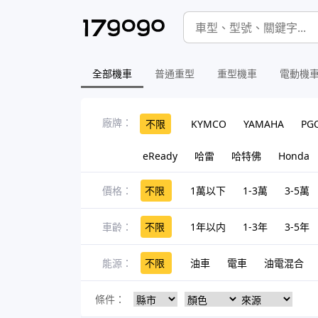
全部機車
普通重型
重型機車
電動機
廠牌：
不限
KYMCO
YAMAHA
PG
eReady
哈雷
哈特佛
Honda
價格：
不限
1萬以下
1-3萬
3-5萬
車齡：
不限
1年以内
1-3年
3-5年
能源：
不限
油車
電車
油電混合
條件：