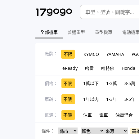
全部機車
普通重型
重型機車
電動機
廠牌：
不限
KYMCO
YAMAHA
PG
eReady
哈雷
哈特佛
Honda
價格：
不限
1萬以下
1-3萬
3-5萬
車齡：
不限
1年以内
1-3年
3-5年
能源：
不限
油車
電車
油電混合
條件：
高