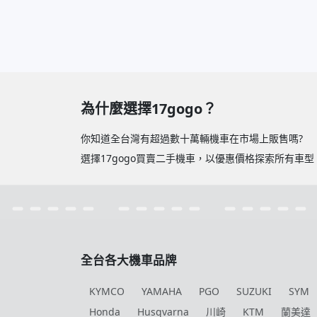
為什麼選擇17gogo？
你知道全台灣有超過數十萬輛機車在市場上販售嗎?
選擇17gogo買賣二手機車，以優惠價格探索所有車
全台各大機車品牌
KYMCO
YAMAHA
PGO
SUZUKI
SYM
Honda
Husqvarna
川崎
KTM
蘭美達