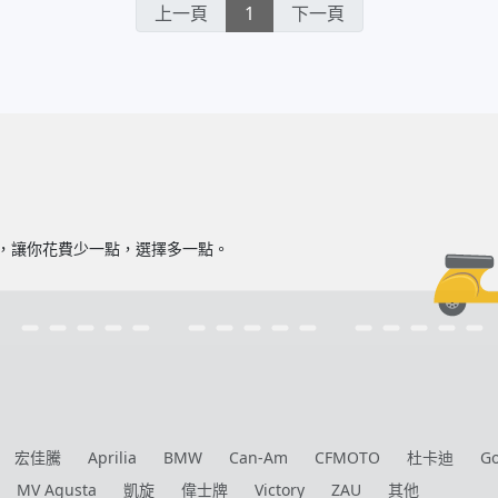
上一頁
1
下一頁
型，讓你花費少一點，選擇多一點。
宏佳騰
Aprilia
BMW
Can-Am
CFMOTO
杜卡迪
G
MV Agusta
凱旋
偉士牌
Victory
ZAU
其他