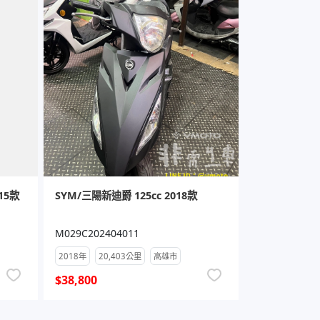
15款
SYM/三陽新迪爵 125cc 2018款
M029C202404011
2018年
20,403公里
高雄市
$38,800