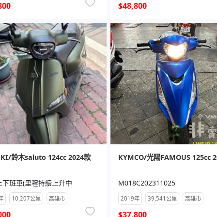
800
$48,800
KI/鈴木saluto 124cc 2024款
KYMCO/光陽FAMOUS 125cc 2
上下班車(里程持續上升中
M018C202311025
年
10,207公里
高雄市
2019年
39,541公里
高雄市
000
$37,800