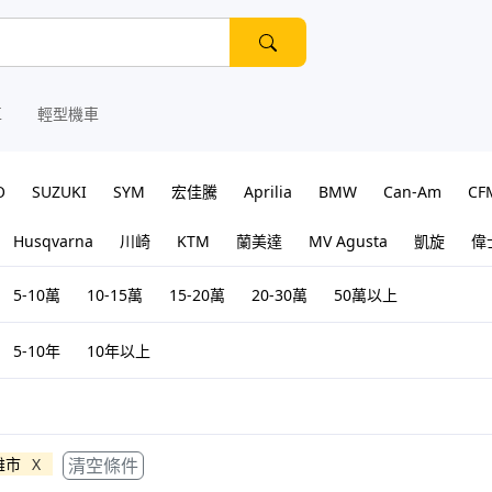
車
輕型機車
O
SUZUKI
SYM
宏佳騰
Aprilia
BMW
Can-Am
CF
Husqvarna
川崎
KTM
蘭美達
MV Agusta
凱旋
偉
5-10萬
10-15萬
15-20萬
20-30萬
50萬以上
5-10年
10年以上
雄市
X
清空條件