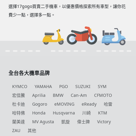
選擇17gogo買賣二手機車，以優惠價格探索所有車型，讓你花
費少一點，選擇多一點。
全台各大機車品牌
KYMCO
YAMAHA
PGO
SUZUKI
SYM
宏佳騰
Aprilia
BMW
Can-Am
CFMOTO
杜卡迪
Gogoro
eMOVING
eReady
哈雷
哈特佛
Honda
Husqvarna
川崎
KTM
蘭美達
MV Agusta
凱旋
偉士牌
Victory
ZAU
其他