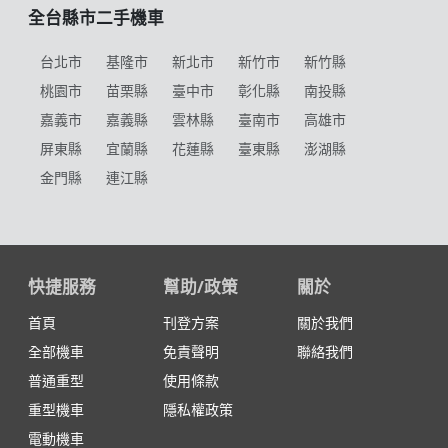
全台縣市二手機車
台北市
基隆市
新北市
新竹市
新竹縣
桃園市
苗栗縣
臺中市
彰化縣
南投縣
嘉義市
嘉義縣
雲林縣
臺南市
高雄市
屏東縣
宜蘭縣
花蓮縣
臺東縣
澎湖縣
金門縣
連江縣
快捷服務
幫助/政策
關於
首頁
刊登方案
關於我們
全部機車
免責聲明
聯絡我們
普通重型
使用條款
重型機車
隱私權政策
電動機車