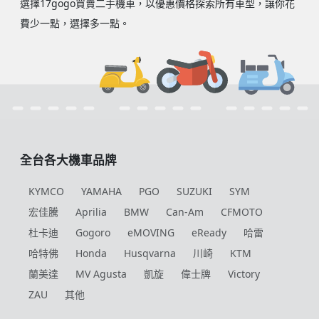
選擇17gogo買賣二手機車，以優惠價格探索所有車型，讓你花
費少一點，選擇多一點。
全台各大機車品牌
KYMCO
YAMAHA
PGO
SUZUKI
SYM
宏佳騰
Aprilia
BMW
Can-Am
CFMOTO
杜卡迪
Gogoro
eMOVING
eReady
哈雷
哈特佛
Honda
Husqvarna
川崎
KTM
蘭美達
MV Agusta
凱旋
偉士牌
Victory
ZAU
其他