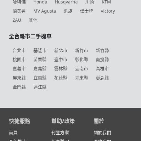
哈特佛
Honda
Husqvarna
川崎
KTM
蘭美達
MV Agusta
凱旋
偉士牌
Victory
ZAU
其他
全台縣市二手機車
台北市
基隆市
新北市
新竹市
新竹縣
桃園市
苗栗縣
臺中市
彰化縣
南投縣
嘉義市
嘉義縣
雲林縣
臺南市
高雄市
屏東縣
宜蘭縣
花蓮縣
臺東縣
澎湖縣
金門縣
連江縣
快捷服務
幫助/政策
關於
首頁
刊登方案
關於我們