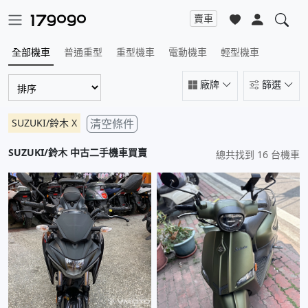
賣車
全部機車
普通重型
重型機車
電動機車
輕型機車
廠牌
篩選
SUZUKI/鈴木
X
清空條件
SUZUKI/鈴木
中古二手機車買賣
總共找到 16 台機車