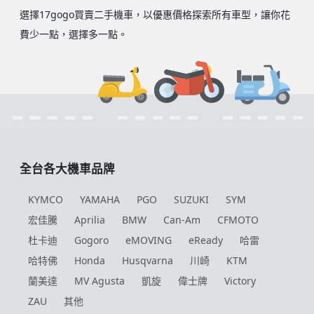
選擇17gogo買賣二手機車，以優惠價格探索所有車型，讓你花
費少一點，選擇多一點。
全台各大機車品牌
KYMCO
YAMAHA
PGO
SUZUKI
SYM
宏佳騰
Aprilia
BMW
Can-Am
CFMOTO
杜卡迪
Gogoro
eMOVING
eReady
哈雷
哈特佛
Honda
Husqvarna
川崎
KTM
蘭美達
MV Agusta
凱旋
偉士牌
Victory
ZAU
其他