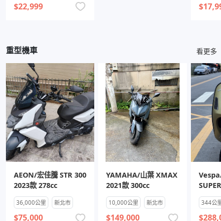
$22,999
$17,9
重型機車
看更多
AEON/宏佳騰 STR 300
YAMAHA/山葉 XMAX
Vesp
2023款 278cc
2021款 300cc
SUPER
278cc
36,000公里
新北市
10,000公里
新北市
344公
$75,000
$149,000
$288,