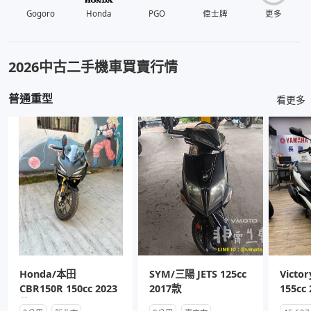
Gogoro
Honda
PGO
偉士牌
更多
2026中古二手機車買賣行情
普通重型
看更多
Honda/本田
SYM/三陽 JETS 125cc
Victo
CBR150R 150cc 2023
2017款
155cc
款