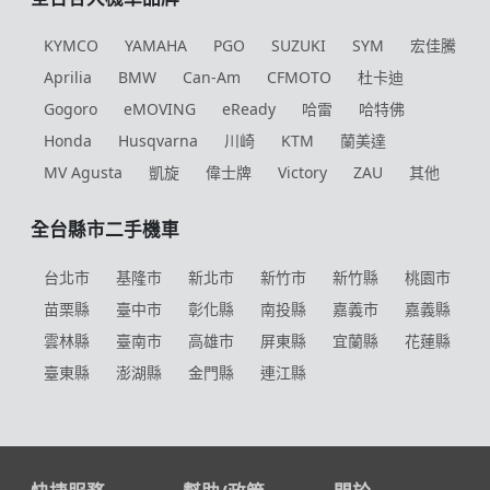
KYMCO
YAMAHA
PGO
SUZUKI
SYM
宏佳騰
Aprilia
BMW
Can-Am
CFMOTO
杜卡迪
Gogoro
eMOVING
eReady
哈雷
哈特佛
Honda
Husqvarna
川崎
KTM
蘭美達
MV Agusta
凱旋
偉士牌
Victory
ZAU
其他
全台縣市二手機車
台北市
基隆市
新北市
新竹市
新竹縣
桃園市
苗栗縣
臺中市
彰化縣
南投縣
嘉義市
嘉義縣
雲林縣
臺南市
高雄市
屏東縣
宜蘭縣
花蓮縣
臺東縣
澎湖縣
金門縣
連江縣