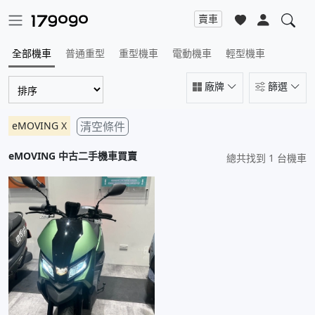
賣車
全部機車
普通重型
重型機車
電動機車
輕型機車
廠牌
篩選
eMOVING
X
清空條件
eMOVING
中古二手機車買賣
總共找到 1 台機車