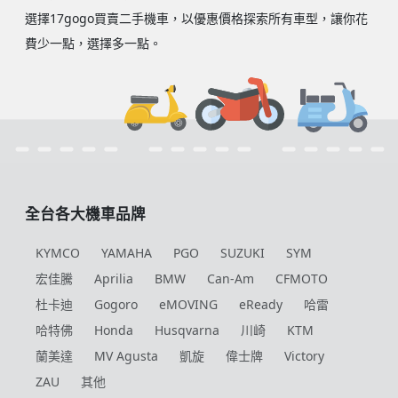
選擇17gogo買賣二手機車，以優惠價格探索所有車型，讓你花
費少一點，選擇多一點。
全台各大機車品牌
KYMCO
YAMAHA
PGO
SUZUKI
SYM
宏佳騰
Aprilia
BMW
Can-Am
CFMOTO
杜卡迪
Gogoro
eMOVING
eReady
哈雷
哈特佛
Honda
Husqvarna
川崎
KTM
蘭美達
MV Agusta
凱旋
偉士牌
Victory
ZAU
其他