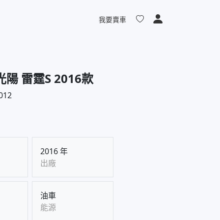
我要賣車
光陽 雷霆S 2016款
012
2016 年
出廠
油車
能源