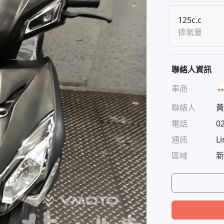
125c.c
排氣量
聯絡人資訊
車商
聯絡人
黃
電話
0
通訊
Li
區域
新