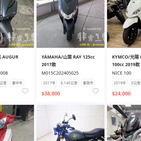
 AUGUR
YAMAHA/山葉 RAY 125cc
KYMCO/光陽 N
2017款
100cc 2019款
008
M015C202405025
NICE 100
6公里
臺中市
2017年
6,140公里
臺南市
2019年
0公里
$38,800
$24,000