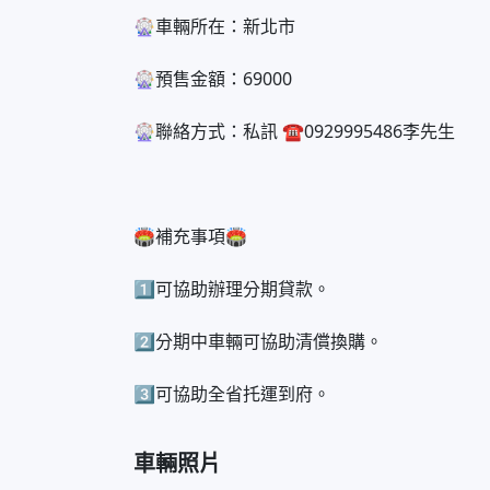
🎡車輛所在：新北市
🎡預售金額：69000
🎡聯絡方式：私訊 ☎️0929995486李先生
🏟補充事項🏟
1️⃣可協助辦理分期貸款。
2️⃣分期中車輛可協助清償換購。
3️⃣可協助全省托運到府。
車輛照片