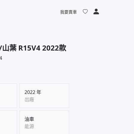
我要賣車
/山葉 R15V4 2022款
4
2022 年
出廠
油車
能源