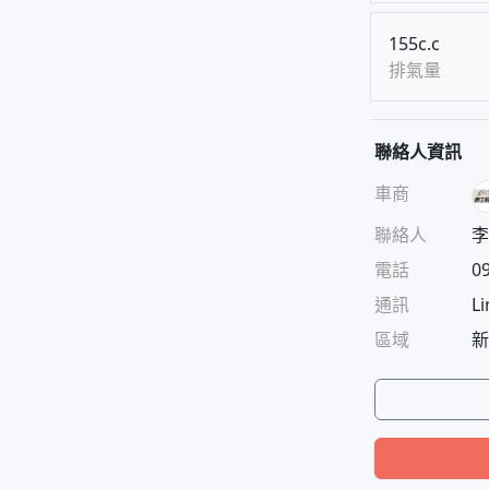
155c.c
排氣量
聯絡人資訊
車商
聯絡人
李
電話
0
通訊
Li
區域
新