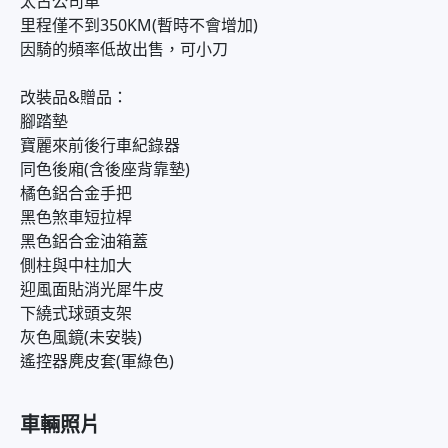
太古公司車
里程僅不到350KM(暫時不會增加)
因騎的頻率低故出售，可小刀
改裝品&贈品：
腳踏墊
寶麗來前後行車紀錄器
同色後廂(含後座背靠墊)
橘色鋁合金手把
黑色煞車短拉桿
黑色鋁合金油箱蓋
側柱與中柱加大
迎風面貼消光犀牛皮
下繞式球頭支架
灰色風鏡(未安裝)
遙控器麂皮套(軍綠色)
車輛照片