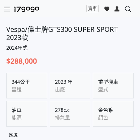
賣車
5 張照片
Vespa/偉士牌GTS300 SUPER SPORT
2023款
2024年式
$288,000
344公里
2023 年
重型機車
里程
出廠
型式
油車
278c.c
金色系
能源
排氣量
顏色
區域