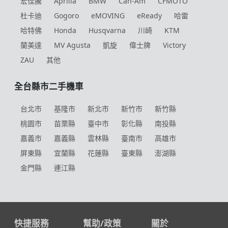
宏佳騰
Aprilia
BMW
Can-Am
CFMOTO
杜卡迪
Gogoro
eMOVING
eReady
哈雷
哈特佛
Honda
Husqvarna
川崎
KTM
蘭美達
MV Agusta
凱旋
偉士牌
Victory
ZAU
其他
全台縣市二手機車
台北市
基隆市
新北市
新竹市
新竹縣
桃園市
苗栗縣
臺中市
彰化縣
南投縣
嘉義市
嘉義縣
雲林縣
臺南市
高雄市
屏東縣
宜蘭縣
花蓮縣
臺東縣
澎湖縣
金門縣
連江縣
快捷服務
幫助/政策
關於