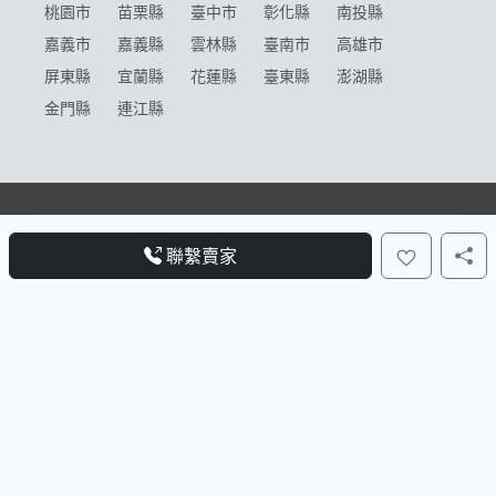
桃園市
苗栗縣
臺中市
彰化縣
南投縣
嘉義市
嘉義縣
雲林縣
臺南市
高雄市
屏東縣
宜蘭縣
花蓮縣
臺東縣
澎湖縣
金門縣
連江縣
快捷服務
幫助/政策
關於
聯繫賣家
首頁
刊登方案
關於我們
全部機車
免責聲明
聯絡我們
普通重型
使用條款
重型機車
隱私權政策
電動機車
輕型機車