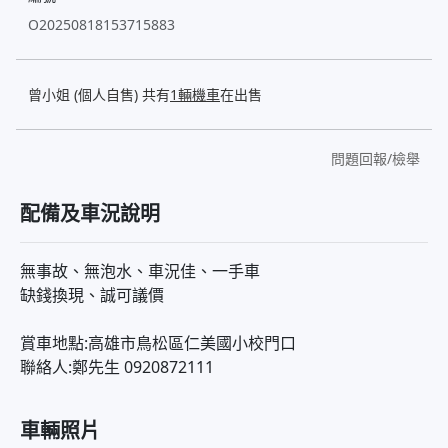
O20250818153715883
曾小姐 (個人自售) 共有
1輛機車
在出售
問題回報/檢舉
配備及車況說明
無事故、無泡水、車況佳、一手車
缺錢換現、誠可議價
賞車地點:高雄市鳥松區仁美國小校門口
聯絡人:鄭先生 0920872111
車輛照片