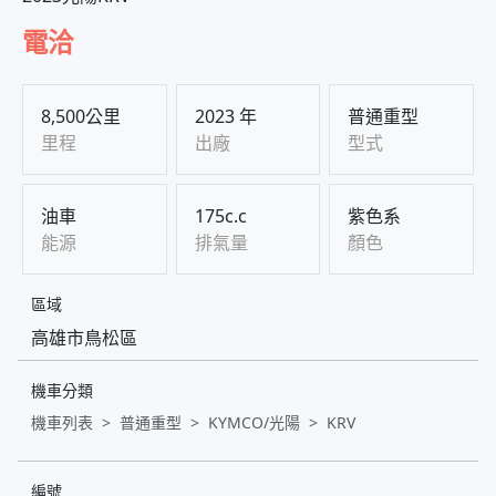
電洽
8,500公里
2023 年
普通重型
里程
出廠
型式
油車
175c.c
紫色系
能源
排氣量
顏色
區域
高雄市鳥松區
機車分類
機車列表
普通重型
KYMCO/光陽
KRV
編號