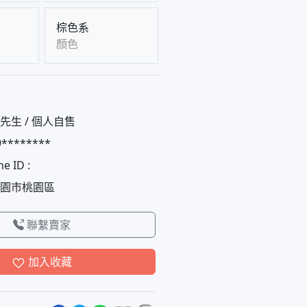
棕色系
顏色
先生 / 個人自售
9********
ne ID :
園市桃園區
聯繫賣家
加入收藏