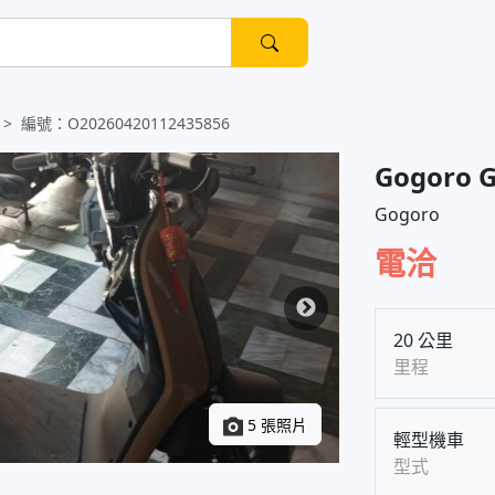
編號：
O20260420112435856
Gogoro 
Gogoro
電洽
20 公里
里程
5 張照片
輕型機車
型式