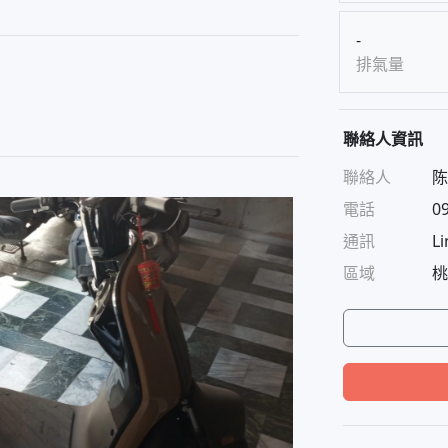
-
排氣量
聯絡人資訊
聯絡人
陈
電話
0
通訊
Li
區域
桃