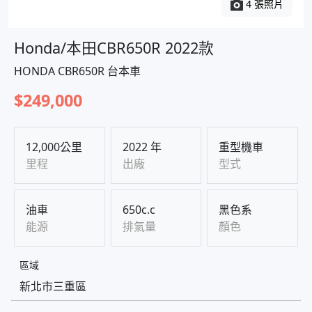
4 張照片
Honda/本田CBR650R 2022款
HONDA CBR650R 台本車
$249,000
12,000公里
2022 年
重型機車
里程
出廠
型式
油車
650c.c
黑色系
能源
排氣量
顏色
區域
新北市三重區