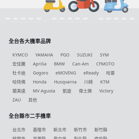
全台各大機車品牌
KYMCO
YAMAHA
PGO
SUZUKI
SYM
宏佳騰
Aprilia
BMW
Can-Am
CFMOTO
杜卡迪
Gogoro
eMOVING
eReady
哈雷
哈特佛
Honda
Husqvarna
川崎
KTM
蘭美達
MV Agusta
凱旋
偉士牌
Victory
ZAU
其他
全台縣市二手機車
台北市
基隆市
新北市
新竹市
新竹縣
桃園市
苗栗縣
臺中市
彰化縣
南投縣