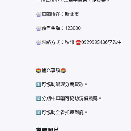
一體式椅墊、黑隼手機架、後貨架。
🎡車輛所在：新北市
🎡預售金額：123000
🎡聯絡方式：私訊 ☎️0929995486李先生
🏟補充事項🏟
1️⃣可協助辦理分期貸款。
2️⃣分期中車輛可協助清償換購。
3️⃣可協助全省托運到府。
車輛照片