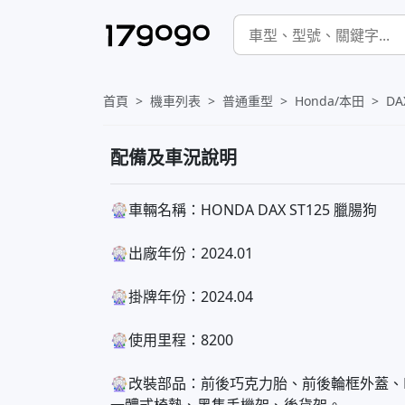
首頁
機車列表
普通重型
Honda/本田
DA
配備及車況說明
🎡車輛名稱：HONDA DAX ST125 臘腸狗
🎡出廠年份：2024.01
🎡掛牌年份：2024.04
🎡使用里程：8200
🎡改裝部品：前後巧克力胎、前後輪框外蓋、K-S