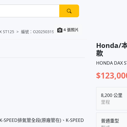
4 張照片
X ST125
編號：
O20250319145518129
Honda/本
款
HONDA DAX 
$123,00
8,200 公里
里程
PEED排氣管全段(原廠管在)、K-SPEED
普通重型