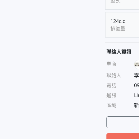
型式
124c.c
排氣量
聯絡人資訊
車商
聯絡人
李
電話
0
通訊
Li
區域
新